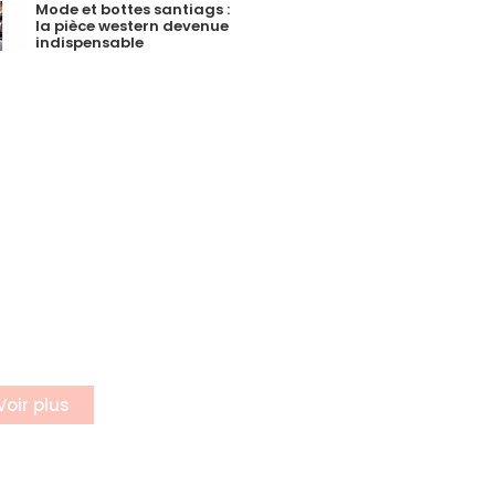
Mode et bottes santiags :
la pièce western devenue
indispensable
incrire a
otre
ewsletter
rivez vous à notre
letter
Voir plus