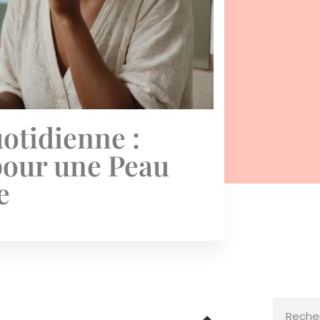
otidienne :
pour une Peau
e