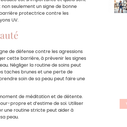
est non seulement un signe de bonne
 barrière protectrice contre les
ayons UV.
eauté
S'
igne de défense contre les agressions
er cette barrière, à prévenir les signes
n
peau. Négliger la routine de soins peut
n
es taches brunes et une perte de
rendre soin de sa peau peut faire une
Insc
news
n moment de méditation et de détente.
r-propre et d’estime de soi. Utiliser
 une routine stricte peut aider à
 sa peau.