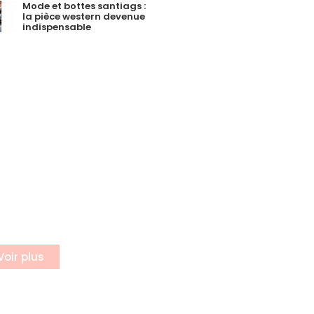
Mode et bottes santiags :
la pièce western devenue
indispensable
incrire a
otre
ewsletter
rivez vous à notre
letter
Voir plus