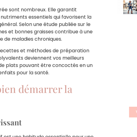
brée sont nombreux. Elle garantit
nutriments essentiels qui favorisent la
général. Selon une étude publiée sur le
éines et bonnes graisses contribue à une
ue de maladies chroniques.
s recettes et méthodes de préparation
S'
polyvalents deviennent vos meilleurs
se de plats pouvant être concoctés en un
n
ienfaits pour la santé.
n
bien démarrer la
Insc
news
rissant
f est une habitude essentielle pour une