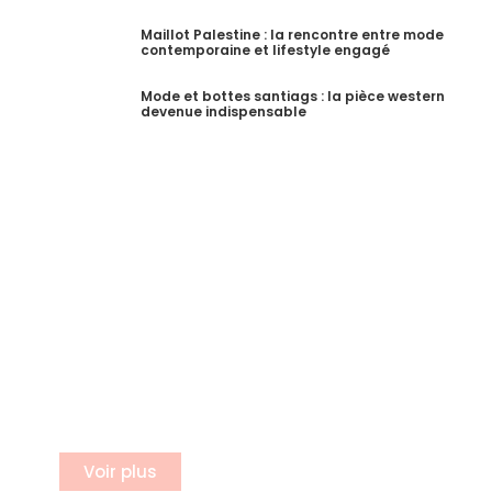
Maillot Palestine : la rencontre entre mode
contemporaine et lifestyle engagé
Mode et bottes santiags : la pièce western
devenue indispensable
S'incrire a notre newsletter
Inscrivez vous à notre newsletter
Voir plus