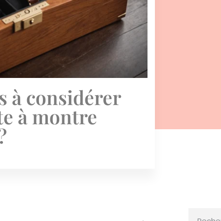
es à considérer
îte à montre
?