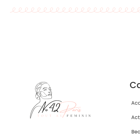
Ca
Acc
Act
Be