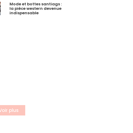
Mode et bottes santiags :
la pièce western devenue
indispensable
incrire a
otre
ewsletter
rivez vous à notre
letter
Voir plus