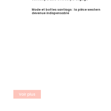
Mode et bottes santiags : la pièce western
devenue indispensable
S'incrire a notre newsletter
Inscrivez vous à notre newsletter
Voir plus