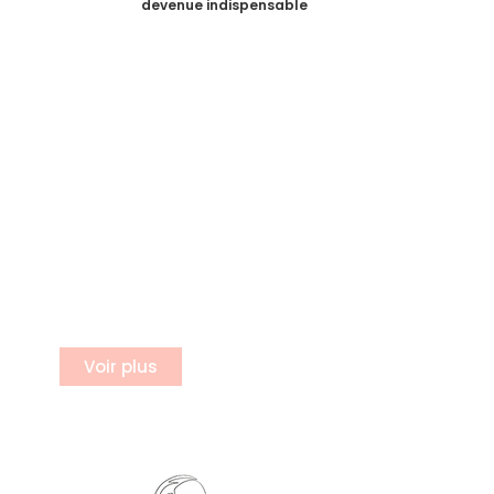
devenue indispensable
S'incrire a notre newsletter
Inscrivez vous à notre newsletter
Voir plus