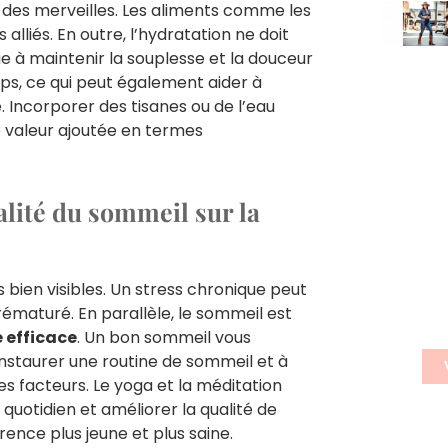
e des merveilles. Les aliments comme les
 alliés. En outre, l’hydratation ne doit
e à maintenir la souplesse et la douceur
orps, ce qui peut également aider à
e. Incorporer des tisanes ou de l’eau
 valeur ajoutée en termes
S'
alité du sommeil sur la
n
n
s bien visibles. Un stress chronique peut
Insc
rématuré. En parallèle, le sommeil est
news
e efficace
. Un bon sommeil vous
nstaurer une routine de sommeil et à
es facteurs. Le yoga et la méditation
 quotidien et améliorer la qualité de
ence plus jeune et plus saine.