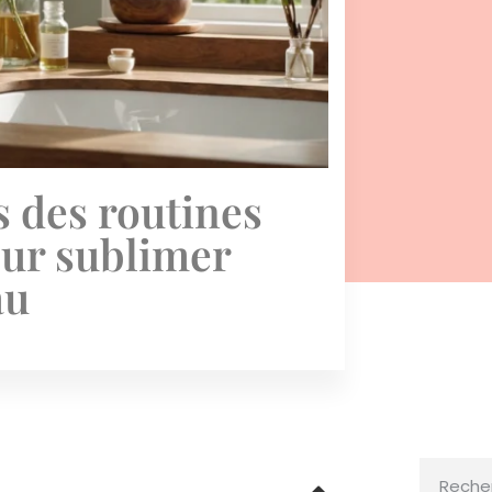
s des routines
our sublimer
au