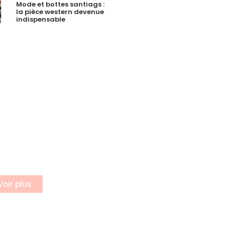
Mode et bottes santiags :
la pièce western devenue
indispensable
incrire a
otre
ewsletter
rivez vous à notre
letter
Voir plus