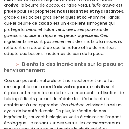
d’olive
, le beurre de
cacao
, et l’aloe vera. L’
huile d’olive
est
prisée pour ses propriétés
nourrissantes
et
hydratantes
,
grâce à ses acides gras bénéfiques et sa vitamine Tandis
que le beurre de
cacao
est un excellent filmogène qui
protège la
peau
, et l’aloe vera, avec ses pouvoirs de
guérison, apaise et répare les peaux agressées. Ces
ingrédients ne sont pas seulement des mots à la mode; ils
reflètent un retour à ce que la nature offre de meilleur,
adapté aux besoins modernes de soin de la peau.
Bienfaits des ingrédients sur la peau et
l’environnement
Ces composants naturels ont non seulement un effet
remarquable sur la
santé de votre peau
, mais ils sont
également respectueux de l’environnement. L’utilisation de
tels ingrédients permet de réduire les déchets et de
contribuer à une approche
zéro déchet
, valorisant ainsi un
cycle de beauté durable. De plus, la récolte de ces
ingrédients, souvent biologique, veille à minimiser l’impact
écologique. En misant sur ces vertus, les consommateurs
sont assurés d’un soin qui favorise la biodiversité et