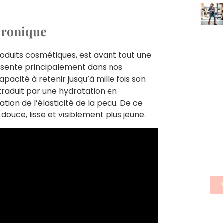
luronique
roduits cosmétiques, est avant tout une
ésente principalement dans nos
pacité à retenir jusqu’à mille fois son
 traduit par une hydratation en
S'
ion de l’élasticité de la peau. De ce
n
u douce, lisse et visiblement plus jeune.
n
Insc
news