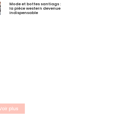
Mode et bottes santiags :
la pièce western devenue
indispensable
incrire a
otre
ewsletter
rivez vous à notre
letter
Voir plus