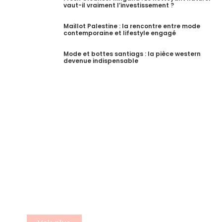
vaut-il vraiment l’investissement ?
Maillot Palestine : la rencontre entre mode
contemporaine et lifestyle engagé
Mode et bottes santiags : la pièce western
devenue indispensable
S'incrire a notre newsletter
Inscrivez vous à notre newsletter